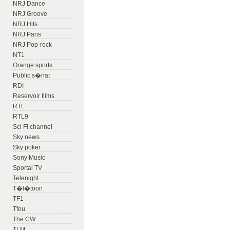
NRJ Dance
NRJ Groove
NRJ Hits
NRJ Paris
NRJ Pop-rock
NT1
Orange sports
Public s�nat
RDI
Reservoir films
RTL
RTL9
Sci Fi channel
Sky news
Sky poker
Sony Music
Sportal TV
Telenight
T�l�toon
TF1
Tfou
The CW
TLM