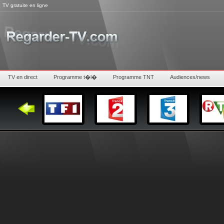
TV gratuite en ligne
TV en direct
Programme t�l�
Programme TNT
Audiences/news