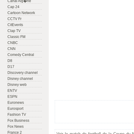
Canal Alg�rie
Cap 24
Cartoon Network
CCTV Fr
CitEvents
Clap TV
Classic FM
CNBC
CNN
Comedy Central
D8
D17
Discovery channel
Disney channel
Disney web
ENTV
ESPN
Euronews
Eurosport
Fashion TV
Fox Business
Fox News
France 2
Voir le match de football de la Coupe du