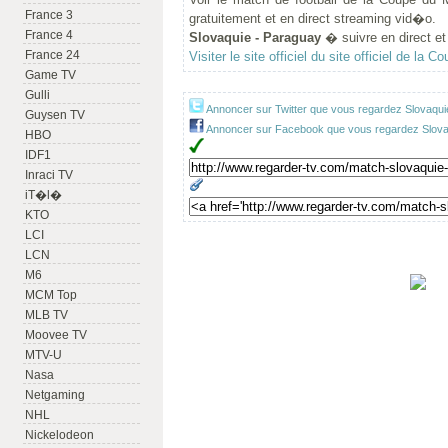
France 3
gratuitement et en direct streaming vid�o.
France 4
Slovaquie - Paraguay
� suivre en direct et 
France 24
Visiter le site officiel du site officiel de la
Game TV
Gulli
Annoncer sur Twitter que vous regardez Slovaqui
Guysen TV
Annoncer sur Facebook que vous regardez Slovaq
HBO
IDF1
Inraci TV
iT�l�
KTO
LCI
LCN
M6
MCM Top
MLB TV
Moovee TV
MTV-U
Nasa
Netgaming
NHL
Nickelodeon