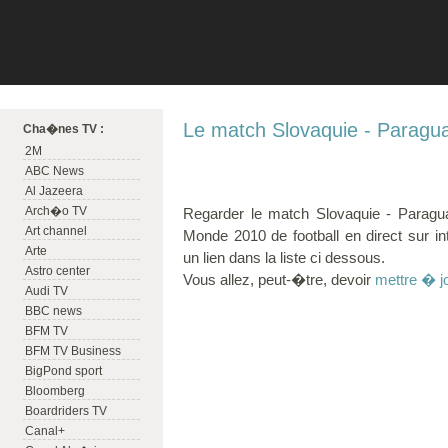
Le match Slovaquie - Paragua
Cha�nes TV :
2M
ABC News
Al Jazeera
Arch�o TV
Regarder le match Slovaquie - Paragu
Art channel
Monde 2010 de football en direct sur in
Arte
un lien dans la liste ci dessous.
Astro center
Vous allez, peut-�tre, devoir
mettre � j
Audi TV
BBC news
BFM TV
BFM TV Business
BigPond sport
Bloomberg
Boardriders TV
Canal+