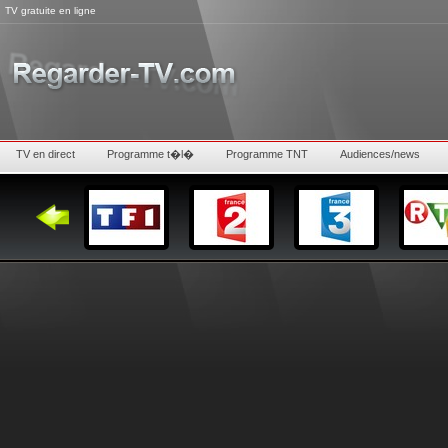
TV gratuite en ligne
TV en direct
Programme t�l�
Programme TNT
Audiences/news