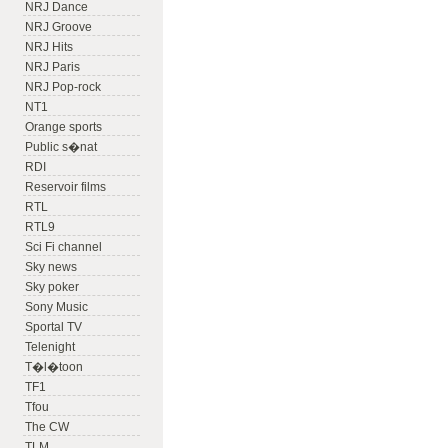
NRJ Dance
NRJ Groove
NRJ Hits
NRJ Paris
NRJ Pop-rock
NT1
Orange sports
Public s�nat
RDI
Reservoir films
RTL
RTL9
Sci Fi channel
Sky news
Sky poker
Sony Music
Sportal TV
Telenight
T�l�toon
TF1
Tfou
The CW
TLM