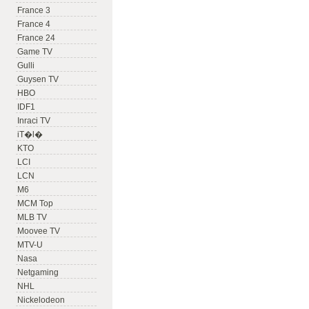
France 3
France 4
France 24
Game TV
Gulli
Guysen TV
HBO
IDF1
Inraci TV
iT�l�
KTO
LCI
LCN
M6
MCM Top
MLB TV
Moovee TV
MTV-U
Nasa
Netgaming
NHL
Nickelodeon