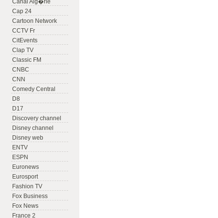
Canal Alg�rie
Cap 24
Cartoon Network
CCTV Fr
CitEvents
Clap TV
Classic FM
CNBC
CNN
Comedy Central
D8
D17
Discovery channel
Disney channel
Disney web
ENTV
ESPN
Euronews
Eurosport
Fashion TV
Fox Business
Fox News
France 2