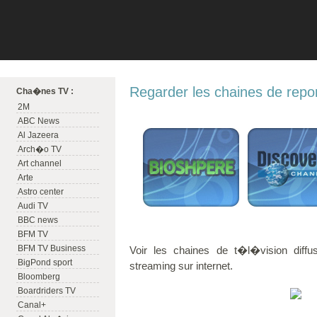
Regarder les chaines de repor
Cha�nes TV :
2M
ABC News
Al Jazeera
Arch�o TV
Art channel
Arte
Astro center
Audi TV
BBC news
BFM TV
BFM TV Business
Voir les chaines de t�l�vision diffu
BigPond sport
streaming sur internet.
Bloomberg
Boardriders TV
Canal+