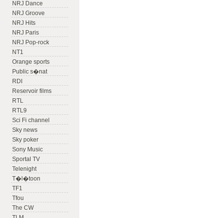
NRJ Dance
NRJ Groove
NRJ Hits
NRJ Paris
NRJ Pop-rock
NT1
Orange sports
Public s�nat
RDI
Reservoir films
RTL
RTL9
Sci Fi channel
Sky news
Sky poker
Sony Music
Sportal TV
Telenight
T�l�toon
TF1
Tfou
The CW
TLM