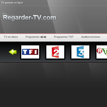
TV gratuite en ligne
TV en direct
Programme t�l�
Programme TNT
Audiences/news