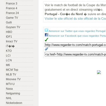
France 3
Voir le match de football de la Coupe du M
France 4
gratuitement et en direct streaming vid�o.
France 24
Portugal - Cor�e du Nord
� suivre en direc
Game TV
Visiter le site officiel du site officiel de la
Gulli
Guysen TV
Annoncer sur Twitter que vous regardez Portugal
HBO
Annoncer sur Facebook que vous regardez Portug
IDF1
Inraci TV
iT�l�
KTO
LCI
LCN
M6
MCM Top
MLB TV
Moovee TV
MTV-U
Nasa
Netgaming
NHL
Nickelodeon