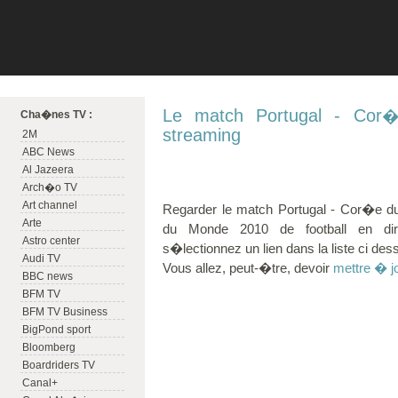
Le match Portugal - Cor�
Cha�nes TV :
streaming
2M
ABC News
Al Jazeera
Arch�o TV
Art channel
Regarder le match Portugal - Cor�e d
Arte
du Monde 2010 de football en dire
Astro center
s�lectionnez un lien dans la liste ci des
Audi TV
Vous allez, peut-�tre, devoir
mettre � j
BBC news
BFM TV
BFM TV Business
BigPond sport
Bloomberg
Boardriders TV
Canal+