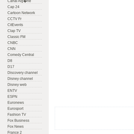
Canal Alg�rie
Cap 24
Cartoon Network
CCTV Fr
CitEvents
Clap TV
Classic FM
CNBC
CNN
Comedy Central
D8
D17
Discovery channel
Disney channel
Disney web
ENTV
ESPN
Euronews
Eurosport
Fashion TV
Fox Business
Fox News
France 2